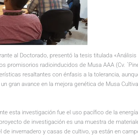
ante al Doctorado, presentó la tesis titulada «Análisis
os promisorios radioinducidos de Musa AAA (Cv. `Pine
ísticas resaltantes con énfasis a la tolerancia, aunqu
 un gran avance en la mejora genética de Musa Cultiv
e esta investigación fue el uso pacífico de la energía i
oyecto de investigación es una muestra de materiale
ivel de invernadero y casas de cultivo, ya están en cam