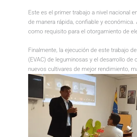
Este es el primer trabajo a nivel nacional e
de manera rápida, confiable y económica. 
como requisito para el otorgamiento de ele
Finalmente, la ejecución de este trabajo d
(EVAC) de leguminosas y el desarrollo de c
nuevos cultivares de mejor rendimiento,