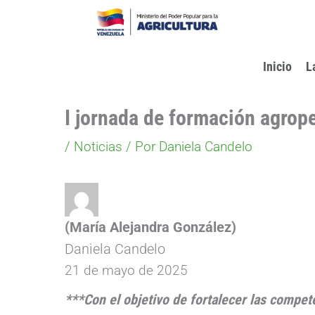
Ir
al
contenido
Inicio
L
I jornada de formación agrop
/
Noticias
/ Por
Daniela Candelo
(María Alejandra González)
Daniela Candelo
21 de mayo de 2025
***Con el objetivo de fortalecer las compe