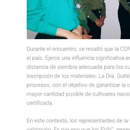
Durante el encuentro, se resaltó que la CO
el país. Ejerce una influencia significativ
distancia de siembra adecuada para los cul
inscripción de los materiales. La Dra. Guti
procesos, con el objetivo de garantizar la 
mayor cantidad posible de cultivares nacio
certificada.
En este contexto, los representantes de la
validación. Es por eso que los EVAC, repr