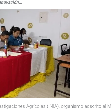
innovación…
estigaciones Agrícolas (INIA), organismo adscrito al M