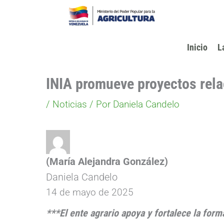
Ir
al
contenido
Inicio
L
INIA promueve proyectos rela
/
Noticias
/ Por
Daniela Candelo
(María Alejandra González)
Daniela Candelo
14 de mayo de 2025
***El ente agrario apoya y fortalece la for