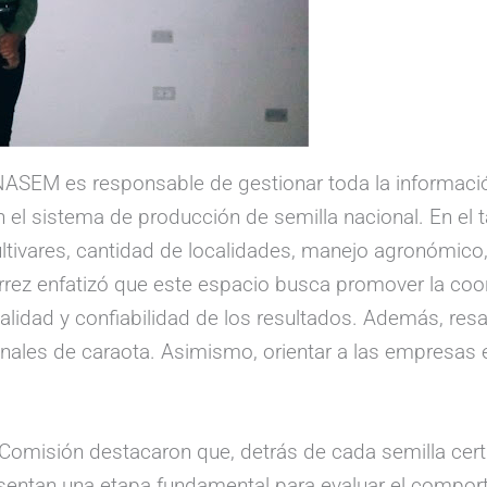
NASEM es responsable de gestionar toda la información
a en el sistema de producción de semilla nacional. En el
tivares, cantidad de localidades, manejo agronómico, v
érrez enfatizó que este espacio busca promover la coor
calidad y confiabilidad de los resultados. Además, resal
nales de caraota. Asimismo, orientar a las empresas en
 Comisión destacaron que, detrás de cada semilla cert
esentan una etapa fundamental para evaluar el comport