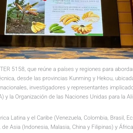
NTER 5158, que reúne a países y regiones para aborda
écnica, desde las provincias Kunming y Hekou, ubicada
ernacionales, investigadores y representantes implica
 y la Organización de las Naciones Unidas para la Ali
ca Latina y el Caribe (Venezuela, Colombia, Brasil, Ec
de Asia (Indonesia, Malasia, China y Filipinas) y Áfr