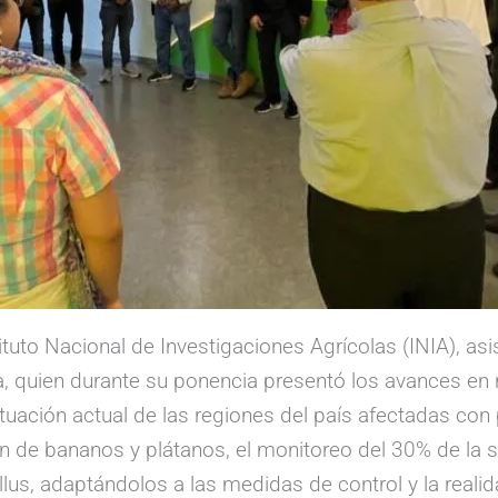
uto Nacional de Investigaciones Agrícolas (INIA), asist
gía, quien durante su ponencia presentó los avances e
uación actual de las regiones del país afectadas con
ción de bananos y plátanos, el monitoreo del 30% de la s
lus, adaptándolos a las medidas de control y la real