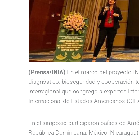
(Prensa/INIA)
En el marco del proyecto I
diagnóstico, bioseguridad y cooperación t
interregional que congregó a expertos int
Internacional de Estados Americanos (OIEA)
En el simposio participaron países de Améri
República Dominicana, México, Nicaragua), 