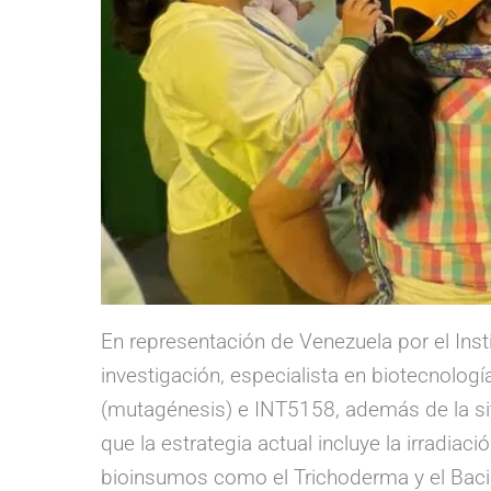
En representación de Venezuela por el Instit
investigación, especialista en biotecnolo
(mutagénesis) e INT5158, además de la sit
que la estrategia actual incluye la irradia
bioinsumos como el Trichoderma y el Bacil