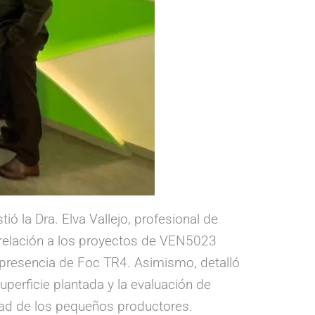
ió la Dra. Elva Vallejo, profesional de
n relación a los proyectos de VEN5023
 presencia de Foc TR4. Asimismo, detalló
uperficie plantada y la evaluación de
idad de los pequeños productores.