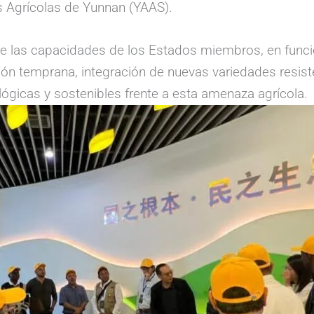
s Agrícolas de Yunnan (YAAS).
o de las capacidades de los Estados miembros, en fun
ión temprana, integración de nuevas variedades resis
lógicas y sostenibles frente a esta amenaza agrícola.