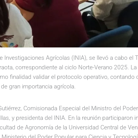
e Investigaciones Agrícolas (INIA), se llevó a cabo el 
aota, correspondiente al ciclo Norte-Verano 2025. La 
 finalidad validar el protocolo operativo, contando 
de gran importancia agrícola.
t Gutiérrez, Comisionada Especial del Ministro del Poder
las, y presidenta del INIA. En la reunión participaron
acultad de Agronomía de la Universidad Central de Ve
l Ministerio del Poder Popular para Ciencia y Tecnolo