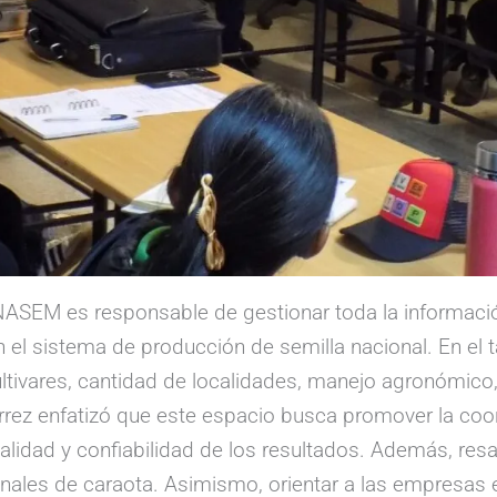
NASEM es responsable de gestionar toda la información
a en el sistema de producción de semilla nacional. En el
tivares, cantidad de localidades, manejo agronómico, v
érrez enfatizó que este espacio busca promover la coor
calidad y confiabilidad de los resultados. Además, resal
nales de caraota. Asimismo, orientar a las empresas en