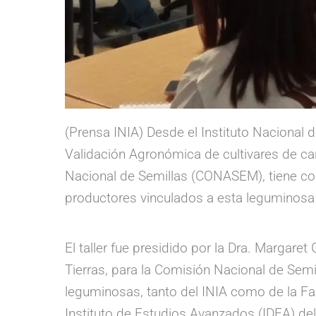
(Prensa INIA) Desde el Instituto Nacional d
Validación Agronómica de cultivares de car
Nacional de Semillas (CONASEM), tiene como
productores vinculados a esta leguminosa 
El taller fue presidido por la Dra. Margare
Tierras, para la Comisión Nacional de Semil
leguminosas, tanto del INIA como de la F
Instituto de Estudios Avanzados (IDEA) de