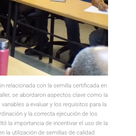
 relacionada con la semilla certificada en
 taller, se abordaron aspectos clave como la
ariables a evaluar y los requisitos para la
dinación y la correcta ejecución de los
tó la importancia de incentivar el uso de la
 la utilización de semillas de calidad