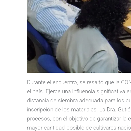
Durante el encuentro, se resaltó que la CO
el país. Ejerce una influencia significativ
distancia de siembra adecuada para los cul
inscripción de los materiales. La Dra. Guti
procesos, con el objetivo de garantizar la 
mayor cantidad posible de cultivares nacio