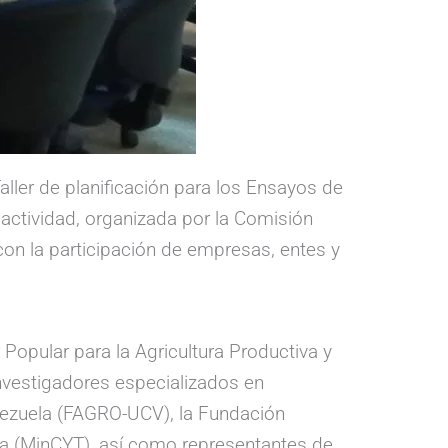
Taller de planificación para los Ensayos de
actividad, organizada por la Comisión
con la participación de empresas, entes y
 Popular para la Agricultura Productiva y
 investigadores especializados en
nezuela (FAGRO-UCV), la Fundación
gía (MinCYT), así como representantes de