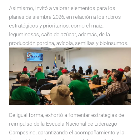
Asimismo, invitó a valorar elementos para los
planes de siembra 2026, en relación a los rubros
estratégicos y prioritarios, como el maíz,
leguminosas, caña de azúcar, además, de la
producción porcina, avícola, semillas y bioinsumos.
De igual forma, exhortó a fomentar estrategias de
reimpulso de la Escuela Nacional de Liderazgo
Campesino, garantizando el acompañamiento y la