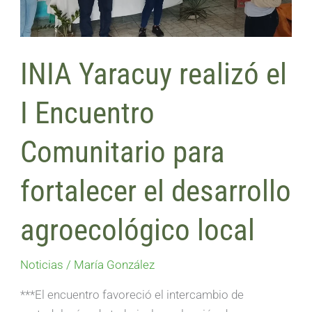
Comunitario
para
fortalecer
INIA Yaracuy realizó el
el
desarrollo
I Encuentro
agroecológico
local
Comunitario para
fortalecer el desarrollo
agroecológico local
Noticias
/
María González
***El encuentro favoreció el intercambio de