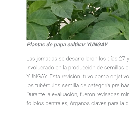
Plantas de papa cultivar YUNGAY
Las jornadas se desarrollaron los días 27
involucrado en la producción de semillas e
YUNGAY. Esta revisión tuvo como objetivo ver
los tubérculos semilla de categoría pre b
Durante la evaluación, fueron revisadas mi
foliolos centrales, órganos claves para la 