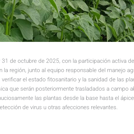
 y 31 de octubre de 2025, con la participación activa
n la región, junto al equipo responsable del manejo a
ificar el estado fitosanitario y la sanidad de las plan
ásica que serán posteriormente trasladados a campo ab
nuciosamente las plantas desde la base hasta el ápice,
detección de virus u otras afecciones relevantes.