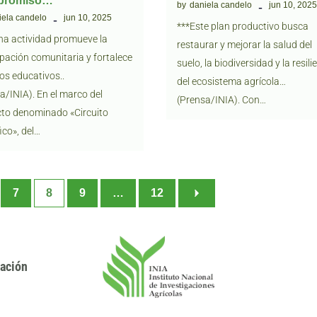
promiso…
by
daniela candelo
jun 10, 202
iela candelo
jun 10, 2025
***Este plan productivo busca
ha actividad promueve la
restaurar y mejorar la salud del
ipación comunitaria y fortalece
suelo, la biodiversidad y la resili
zos educativos..
del ecosistema agrícola…
a/INIA). En el marco del
(Prensa/INIA). Con…
to denominado «Circuito
ico», del…
7
8
9
…
12
gación