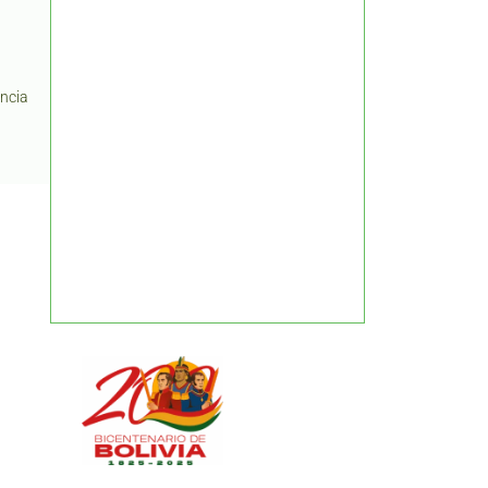
5
encia