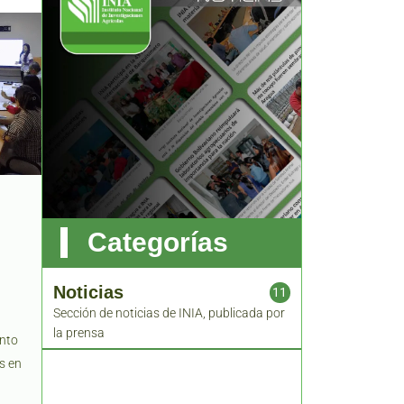
Categorías
Noticias
11
a
Sección de noticias de INIA, publicada por
1
la prensa
ento
s en