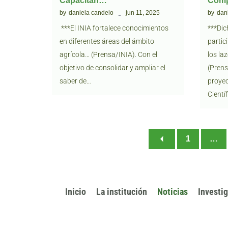
Capacitan…
Com
by
daniela candelo
jun 11, 2025
by
dan
***El INIA fortalece conocimientos
***Dic
en diferentes áreas del ámbito
partic
agrícola… (Prensa/INIA). Con el
los la
objetivo de consolidar y ampliar el
(Prens
saber de…
proyec
Científ
1
…
Inicio
La institución
Noticias
Investi