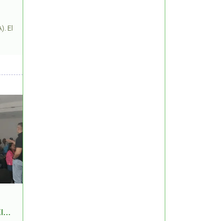
). El
El…