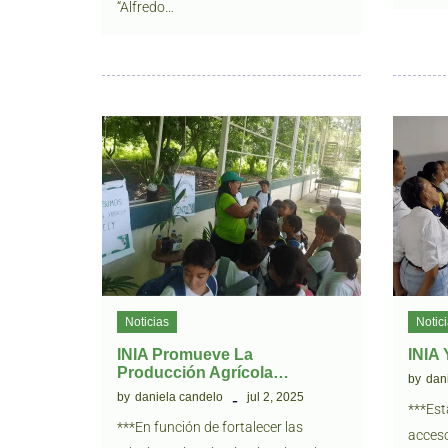
“Alfredo…
Noticias
Notic
INIA Promueve La
INIA
Producción Agrícola…
by
dan
by
daniela candelo
jul 2, 2025
***Est
***En función de fortalecer las
acceso