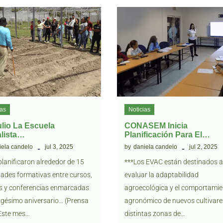
ias
Noticias
lio La Escuela
CONASEM Inicia
alista…
Planificación Para El…
iela candelo
jul 3, 2025
by
daniela candelo
jul 2, 2025
planificaron alrededor de 15
***Los EVAC están destinados 
dades formativas entre cursos,
evaluar la adaptabilidad
es y conferencias enmarcadas
agroecológica y el comportami
vigésimo aniversario… (Prensa
agronómico de nuevos cultivare
Este mes…
distintas zonas de…