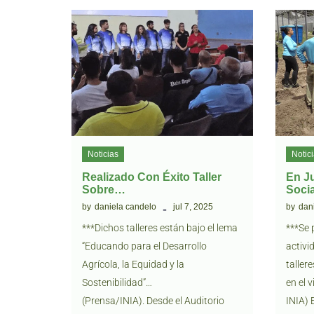
Noticias
Notic
Realizado Con Éxito Taller
En Ju
Sobre…
Soci
by
daniela candelo
jul 7, 2025
by
dan
***Dichos talleres están bajo el lema
***Se 
“Educando para el Desarrollo
activi
Agrícola, la Equidad y la
taller
Sostenibilidad”…
en el 
(Prensa/INIA). Desde el Auditorio
INIA) 