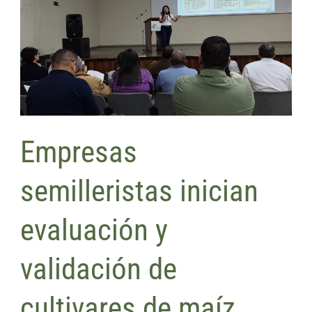
inician
evaluación
y
validación
de
cultivares
de
Empresas
maíz
para
semilleristas inician
ciclo
invierno
evaluación y
2026
validación de
cultivares de maíz