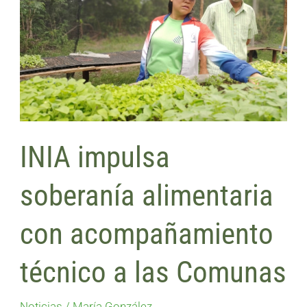
soberanía
alimentaria
con
acompañamiento
técnico
a
las
INIA impulsa
Comunas
soberanía alimentaria
con acompañamiento
técnico a las Comunas
Noticias
/
María González